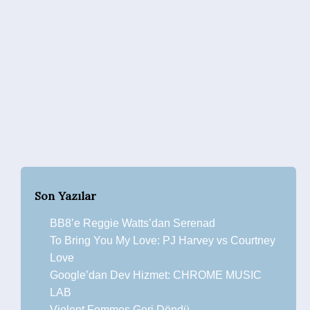
Son Yazılar
BB8’e Reggie Watts’dan Serenad
To Bring You My Love: PJ Harvey vs Courtney
Love
Google’dan Dev Hizmet: CHROME MUSIC
LAB
Violent Femmes Geri Döndü