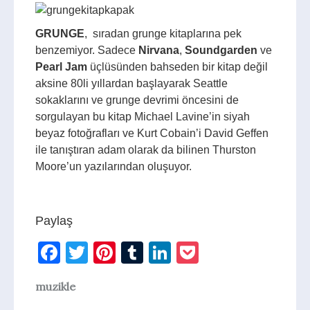
GRUNGE
, sıradan grunge kitaplarına pek
benzemiyor. Sadece
Nirvana
,
Soundgarden
ve
Pearl Jam
üçlüsünden bahseden bir kitap değil
aksine 80li yıllardan başlayarak Seattle
sokaklarını ve grunge devrimi öncesini de
sorgulayan bu kitap Michael Lavine’in siyah
beyaz fotoğrafları ve Kurt Cobain’i David Geffen
ile tanıştıran adam olarak da bilinen Thurston
Moore’un yazılarından oluşuyor.
Paylaş
Facebook
Twitter
Pinterest
Tumblr
LinkedIn
Pocket
muzikle