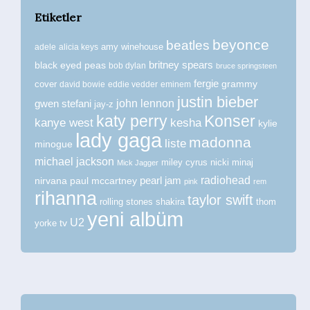
Etiketler
beyonce
beatles
amy winehouse
adele
alicia keys
britney spears
black eyed peas
bob dylan
bruce springsteen
fergie
grammy
cover
david bowie
eddie vedder
eminem
justin bieber
john lennon
gwen stefani
jay-z
katy perry
Konser
kanye west
kesha
kylie
lady gaga
madonna
liste
minogue
michael jackson
miley cyrus
nicki minaj
Mick Jagger
radiohead
nirvana
paul mccartney
pearl jam
pink
rem
rihanna
taylor swift
rolling stones
shakira
thom
yeni albüm
U2
tv
yorke