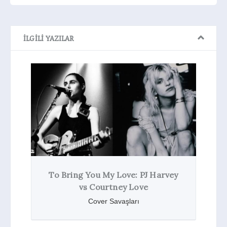
İLGILI YAZILAR
And I Love Her: The Beatles
Kurt Cobain
Cover Savaşları
Love: PJ Harvey
ney Love
vaşları