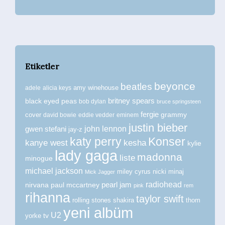
Etiketler
beyonce
beatles
amy winehouse
adele
alicia keys
britney spears
black eyed peas
bob dylan
bruce springsteen
fergie
grammy
cover
david bowie
eddie vedder
eminem
justin bieber
john lennon
gwen stefani
jay-z
katy perry
Konser
kanye west
kesha
kylie
lady gaga
madonna
liste
minogue
michael jackson
miley cyrus
nicki minaj
Mick Jagger
radiohead
nirvana
paul mccartney
pearl jam
pink
rem
rihanna
taylor swift
rolling stones
shakira
thom
yeni albüm
U2
tv
yorke