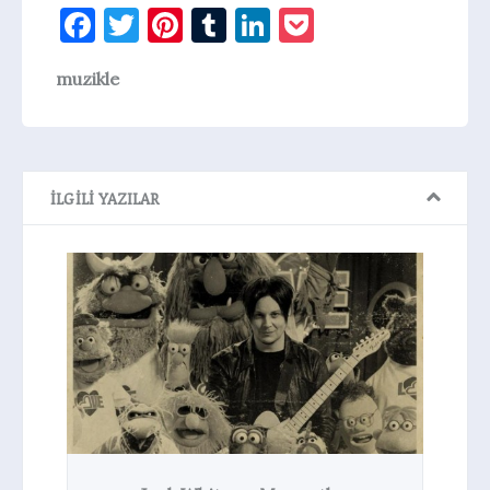
Facebook
Twitter
Pinterest
Tumblr
LinkedIn
Pocket
muzikle
İLGILI YAZILAR
Jack White Sekiz Yıl Sonra
Madison Square Garden’da
Haberler