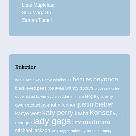
Liste Müptelası
Stil / Magazin
Zaman Tüneli
Etiketler
beyonce
beatles
amy winehouse
adele
alicia keys
britney spears
black eyed peas
bob dylan
bruce springsteen
fergie
grammy
cover
david bowie
eddie vedder
eminem
justin bieber
john lennon
gwen stefani
jay-z
katy perry
Konser
kanye west
kesha
kylie
lady gaga
madonna
liste
minogue
michael jackson
miley cyrus
nicki minaj
Mick Jagger