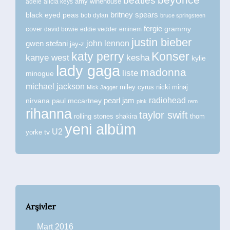
beatles
amy winehouse
adele
alicia keys
britney spears
black eyed peas
bob dylan
bruce springsteen
fergie
grammy
cover
david bowie
eddie vedder
eminem
justin bieber
john lennon
gwen stefani
jay-z
katy perry
Konser
kanye west
kesha
kylie
lady gaga
madonna
liste
minogue
michael jackson
miley cyrus
nicki minaj
Mick Jagger
radiohead
nirvana
paul mccartney
pearl jam
pink
rem
rihanna
taylor swift
rolling stones
shakira
thom
yeni albüm
U2
tv
yorke
Arşivler
Mart 2016