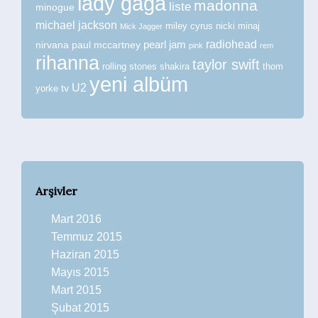
lady gaga
madonna
liste
minogue
michael jackson
miley cyrus
nicki minaj
Mick Jagger
radiohead
nirvana
paul mccartney
pearl jam
pink
rem
rihanna
taylor swift
rolling stones
shakira
thom
yeni albüm
U2
tv
yorke
Arşivler
Mart 2016
Temmuz 2015
Haziran 2015
Mayıs 2015
Mart 2015
Şubat 2015