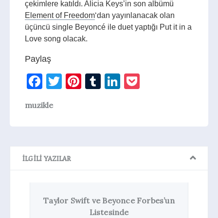
çekimlere katıldı. Alicia Keys’in son albümü
Element of Freedom
‘dan yayınlanacak olan
üçüncü single Beyoncé ile duet yaptığı Put it in a
Love song olacak.
Paylaş
Facebook
Twitter
Pinterest
Tumblr
LinkedIn
Pocket
muzikle
İLGILI YAZILAR
Taylor Swift ve Beyonce Forbes’un
Gram
Listesinde