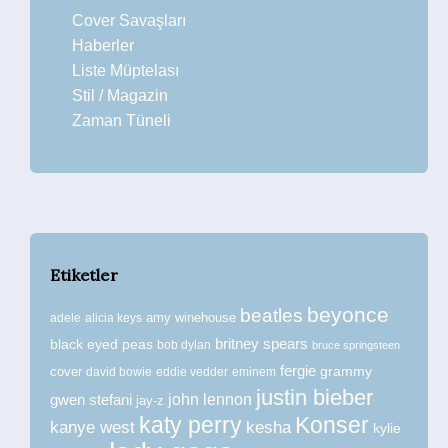
Cover Savaşları
Haberler
Liste Müptelası
Stil / Magazin
Zaman Tüneli
Etiketler
beyonce
beatles
amy winehouse
adele
alicia keys
britney spears
black eyed peas
bob dylan
bruce springsteen
fergie
grammy
cover
david bowie
eddie vedder
eminem
justin bieber
john lennon
gwen stefani
jay-z
katy perry
Konser
kanye west
kesha
kylie