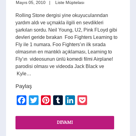
Mayıs 05, 2010
Liste Müptelası
Rolling Stone dergisi yine okuyucularından
yardım aldı ve uçmakla ilgili en sevdikleri
şarkıları sordu. Neil Young, U2, Pink FLoyd gibi
devleri geride bırakan Foo Fighters Learning to
Fly ile 1 numara. Foo Fighters’ın ilk sırada
olmasının en mantıklı açıklaması, Learning to
Fly’ın videosunun ünlü komedi filmi Airplane!
parodisi olması ve videoda Jack Black ve
Kyle…
Paylaş
Facebook
Twitter
Pinterest
Tumblr
LinkedIn
Pocket
DEVAMI