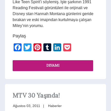
Like Teen Spirit’i söylemiş. İşte şarkının 1991
Reading Festivali görüntüleri ile orijinali ve
Disney starı Hannah Montana günlerini geride
bırakan ve eski imajından kurtulmaya çalışan
Miley’nin yorumu.
Paylaş
Facebook
Twitter
Pinterest
Tumblr
LinkedIn
Pocket
DEVAMI
MTV 30 Yaşında!
Ağustos 03, 2011
Haberler