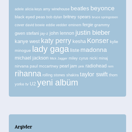
beyonce
beatles
amy winehouse
adele
alicia keys
britney spears
black eyed peas
bob dylan
bruce springsteen
fergie
grammy
cover
david bowie
eddie vedder
eminem
justin bieber
john lennon
gwen stefani
jay-z
katy perry
Konser
kanye west
kesha
kylie
lady gaga
madonna
liste
minogue
michael jackson
miley cyrus
nicki minaj
Mick Jagger
radiohead
nirvana
paul mccartney
pearl jam
pink
rem
rihanna
taylor swift
rolling stones
shakira
thom
yeni albüm
U2
tv
yorke
Arşivler